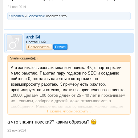
21 ноя 2014
Streamco
и
Sobesednic
нравится это.
archi64
Постоянный
Пользователь
Private
Starlei сказал(а):
↑
А я занимаюсь заспамливанием поиска ВК, с партнерками
мало работаю. Работал пару годиков по SEO и созданию
сайтов с 0, остались клиенты с которыми я по
взаимопрофиту работаю. К примеру есть риэлтор,
профилирует на ипотеках, платит за привлеченного клиента
10000. Делаем 100 ботов дядек от 25 - 40 лет и прокачиваем
их - спамим, собираем друзей, даже отписываемся в
сообщениях. Раньше делал все рученками, маялся вводил
Нажмите, чтобы раскрыть...
прокси в браузер. Теперь качаю спамом. Когда дядька
риэлтор становится трастовым ВК делаем группу с каждого
а что значит поиска?? каким образом?
дядьки - ИПОТЕКА В ГОРОДЕ Н где пишем номер
вымышленного рег свидетельства, адрес офиса (с яндекса
21 ноя 2014
можно напарсить или дубль гис), а вот телефончик делаем