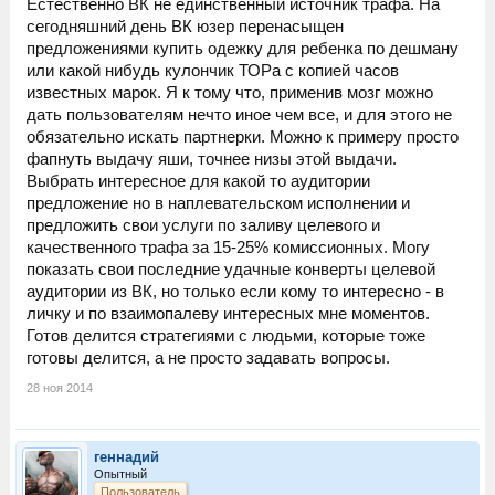
Естественно ВК не единственный источник трафа. На
сразу...
сегодняшний день ВК юзер перенасыщен
предложениями купить одежку для ребенка по дешману
или какой нибудь кулончик ТОРа с копией часов
известных марок. Я к тому что, применив мозг можно
дать пользователям нечто иное чем все, и для этого не
обязательно искать партнерки. Можно к примеру просто
фапнуть выдачу яши, точнее низы этой выдачи.
Выбрать интересное для какой то аудитории
предложение но в наплевательском исполнении и
предложить свои услуги по заливу целевого и
качественного трафа за 15-25% комиссионных. Могу
показать свои последние удачные конверты целевой
аудитории из ВК, но только если кому то интересно - в
личку и по взаимопалеву интересных мне моментов.
Готов делится стратегиями с людьми, которые тоже
готовы делится, а не просто задавать вопросы.
28 ноя 2014
геннадий
Опытный
Пользователь