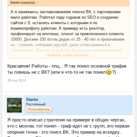
Starlei сказал(а):
↑
А я занимаюсь заспамливанием поиска ВК, с партнерками
мало работаю. Работал пару годиков по SEO и созданию
сайтов с 0, остались клиенты с которыми я по
взаимопрофиту работаю. К примеру есть риэлтор,
профилирует на ипотеках, платит за привлеченного клиента
10000. Делаем 100 ботов дядек от 25 - 40 лет и прокачиваем
их - спамим, собираем друзей, даже отписываемся в
сообщениях. Раньше делал все рученками, маялся вводил
Нажмите, чтобы раскрыть...
прокси в браузер. Теперь качаю спамом. Когда дядька
риэлтор становится трастовым ВК делаем группу с каждого
Красавчик! Работы - ппц... Я так понял основной трафик
дядьки - ИПОТЕКА В ГОРОДЕ Н где пишем номер
ты ловишь не с ВК? (или я что-то не так понял
?)
вымышленного рег свидетельства, адрес офиса (с яндекса
можно напарсить или дубль гис), а вот телефончик делаем
28 ноя 2014
свой. С каждого дядьки по 1 группе в день, туда можно
напарсить статей с ипотечных сайтов, все чтобы ваш ключик
прижился в группе. На 1 АК примерно 10 - 12 групп,
Starlei
практически идентичных. Итого 100аков - 1200 групп с нашим
Постоянный
ключиком. Кто то может рассказать про закон Паретто или
Пользователь
как там его. Естественно это не работа, а работища, но
выхлоп не просто выхлоп а ВЫХЛОПИЩЕ. Покупными аками
Я просто описал стратегию на примере в общих чертах,
качаю те, которые зареганы ручками и у которых есть личная
кто с мозгом, тот понял - траф идет не с групп, его первая
симка.
Тему не считаю спаленной, так как заниматься по
опорная точка - это поиск ВК. Это пример на вскидку.
такой схеме терпения хватит у едениц. Все хотят много и