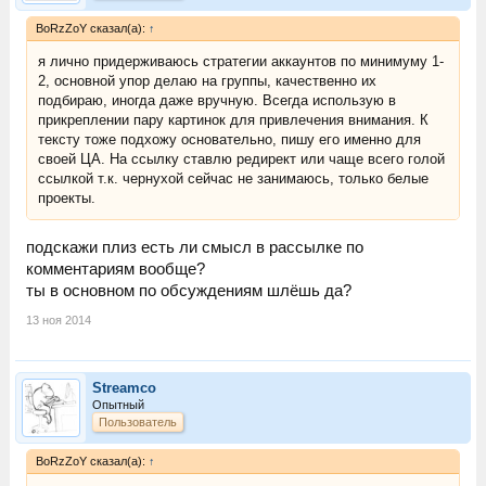
BoRzZoY сказал(а):
↑
я лично придерживаюсь стратегии аккаунтов по минимуму 1-
2, основной упор делаю на группы, качественно их
подбираю, иногда даже вручную. Всегда использую в
прикреплении пару картинок для привлечения внимания. К
тексту тоже подхожу основательно, пишу его именно для
своей ЦА. На ссылку ставлю редирект или чаще всего голой
ссылкой т.к. чернухой сейчас не занимаюсь, только белые
проекты.
подскажи плиз есть ли смысл в рассылке по
комментариям вообще?
ты в основном по обсуждениям шлёшь да?
13 ноя 2014
Streamco
Опытный
Пользователь
BoRzZoY сказал(а):
↑