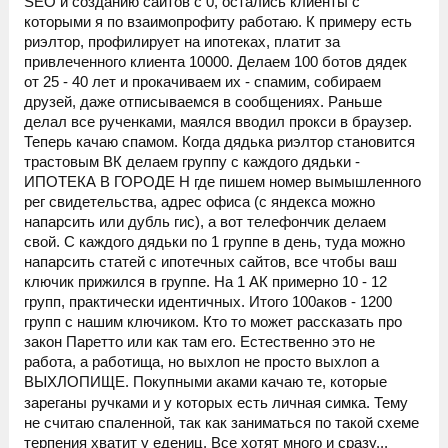
SEO и созданию сайтов с 0, остались клиенты с
которыми я по взаимопрофиту работаю. К примеру есть
риэлтор, профилирует на ипотеках, платит за
привлеченного клиента 10000. Делаем 100 ботов дядек
от 25 - 40 лет и прокачиваем их - спамим, собираем
друзей, даже отписываемся в сообщениях. Раньше
делал все рученками, маялся вводил прокси в браузер.
Теперь качаю спамом. Когда дядька риэлтор становится
трастовым ВК делаем группу с каждого дядьки -
ИПОТЕКА В ГОРОДЕ Н где пишем номер вымышленного
рег свидетельства, адрес офиса (с яндекса можно
напарсить или дубль гис), а вот телефончик делаем
свой. С каждого дядьки по 1 группе в день, туда можно
напарсить статей с ипотечных сайтов, все чтобы ваш
ключик прижился в группе. На 1 АК примерно 10 - 12
групп, практически идентичных. Итого 100аков - 1200
групп с нашим ключиком. Кто то может рассказать про
закон Паретто или как там его. Естественно это не
работа, а работища, но выхлоп не просто выхлоп а
ВЫХЛОПИЩЕ. Покупными аками качаю те, которые
зареганы ручками и у которых есть личная симка.
Тему
не считаю спаленной, так как заниматься по такой схеме
терпения хватит у едениц. Все хотят много и сразу...