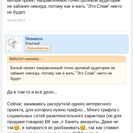
Белый проект направленный точно целевой аудитории
не забанит никогда, потому как и жать "Это Спам" никто
не будет.
13 ноя 2014
Streamco
Опытный
Пользователь
BoRzZoY сказал(а):
↑
Белый проект направленный точно целевой аудитории не
забанит никогда, потому как и жать "Это Спам" никто не
будет.
Да в том то и всё дело...
Сейчас занимаюсь раскруткой одного интересного
проекта, для которого нужно трафло... Много трафла с
социальных сетей развлекательного характера (не для
продажи товаров) ВК зае..л банить аккаунты. Даже не
так
, я запарился их разбанивать
, так как спамил