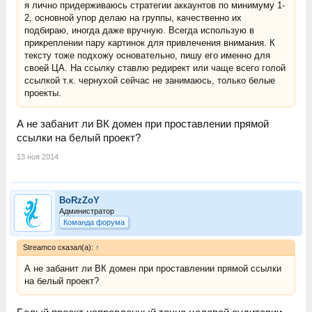
я лично придерживаюсь стратегии аккаунтов по минимуму 1-
2, основной упор делаю на группы, качественно их
подбираю, иногда даже вручную. Всегда использую в
прикреплении пару картинок для привлечения внимания. К
тексту тоже подхожу основательно, пишу его именно для
своей ЦА. На ссылку ставлю редирект или чаще всего голой
ссылкой т.к. чернухой сейчас не занимаюсь, только белые
проекты.
А не забанит ли ВК домен при проставлении прямой
ссылки на белый проект?
13 ноя 2014
BoRzZoY
Администратор
Команда форума
Streamco сказал(а):
↑
А не забанит ли ВК домен при проставлении прямой ссылки
на белый проект?