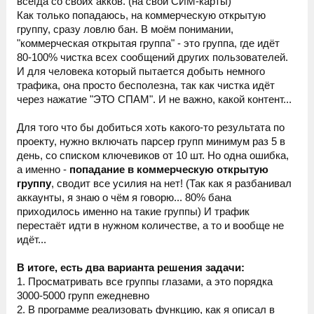
всегда со своих акков. (на свои СИМ-карты)
Как только попадаюсь, на коммерческую открытую
группу, сразу ловлю бан. В моём понимании,
"коммерческая открытая группа" - это группа, где идёт
80-100% чистка всех сообщений других пользователей.
И для человека который пытается добыть немного
трафика, она просто бесполезна, так как чистка идёт
через нажатие "ЭТО СПАМ". И не важно, какой контент...
Для того что бы добиться хоть какого-то результата по
проекту, нужно включать парсер групп минимум раз 5 в
день, со списком ключевиков от 10 шт. Но одна ошибка,
а именно -
попадание в коммерческую открытую
группу
, сводит все усилия на нет! (Так как я разбанивал
аккаунты, я знаю о чём я говорю... 80% бана
приходилось именно на такие группы) И трафик
перестаёт идти в нужном количестве, а то и вообще не
идёт...
В итоге, есть два варианта решения задачи:
1. Просматривать все группы глазами, а это порядка
3000-5000 групп ежедневно
2. В программе реализовать функцию, как я описал в