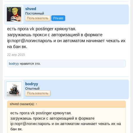
shved
Постоянный
Пользователь
Private
есть прога vk postinger крякнутая.
загружаешь прокси с авторизацией в формате
ip:порт@логин:пароль и он автоматом начинает чекать их
на бан вк.
22 апр 2015
bodryy
нравится это.
bodryy
Опытный
Пользователь
shved сказал(а):
↑
есть прога vk postinger крякнутая.
загружаешь прокси с авторизацией в формате
ip:порт@логин:пароль и он автоматом начинает чекать их на
бан вк.