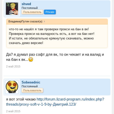
shved
Постоянный
Пользователь
Private
ВладимирПутин сказал(а):
↑
что-то не нашёл я там проверки прокси на бан в вк!
Проверка прокси на валидность есть, а вот на бан нет!
И кстати, не обязательно крякнутую скачивать, можно
скачать демо версию!
Да? я думал раз софт для вк, то он чекает и на валид и
на бан к вк...
2 май 2015
Sobesednic
Постоянный
Пользователь
я вот этой чекаю
http://forum.lizard-program.ru/index.php?
threads/proxy-soft-v-1-9-by-Дмитрий.123/
2 май 2015