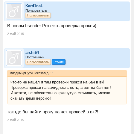
Kard1naL
Пользователь
Пользователь
В новом Lsender Pro есть проверка прокси)
2 май 2015
archi64
Постоянный
Пользователь
Private
ВладимирПутин сказал(а):
↑
что-то не нашёл я там проверки прокси на бан в вк!
Проверка прокси на валидность есть, а вот на бан нет!
И кстати, не обязательно крякнутую скачивать, можно
скачать демо версию!
так где бы найти прогу на чек проксей в вк?!
2 май 2015