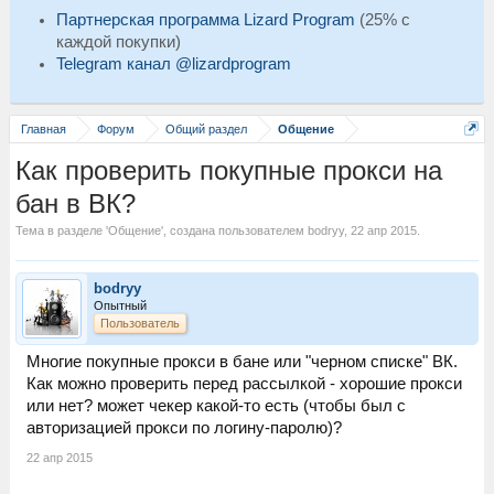
Партнерская программа Lizard Program
(25% с
каждой покупки)
Telegram канал @lizardprogram
Главная
Форум
Общий раздел
Общение
Как проверить покупные прокси на
бан в ВК?
Тема в разделе '
Общение
', создана пользователем
bodryy
,
22 апр 2015
.
bodryy
Опытный
Пользователь
Многие покупные прокси в бане или "черном списке" ВК.
Как можно проверить перед рассылкой - хорошие прокси
или нет? может чекер какой-то есть (чтобы был с
авторизацией прокси по логину-паролю)?
22 апр 2015