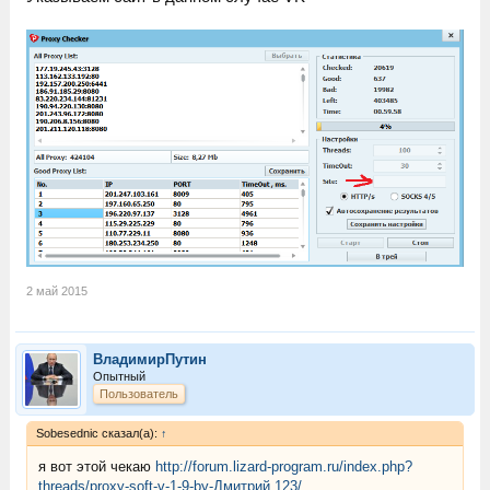
2 май 2015
ВладимирПутин
Опытный
Пользователь
Sobesednic сказал(а):
↑
я вот этой чекаю
http://forum.lizard-program.ru/index.php?
threads/proxy-soft-v-1-9-by-Дмитрий.123/