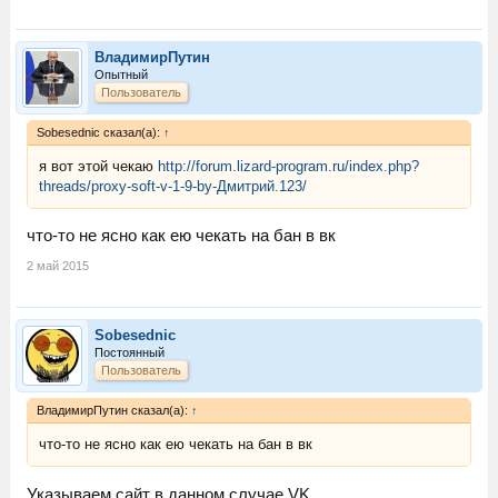
ВладимирПутин
Опытный
Пользователь
Sobesednic сказал(а):
↑
я вот этой чекаю
http://forum.lizard-program.ru/index.php?
threads/proxy-soft-v-1-9-by-Дмитрий.123/
что-то не ясно как ею чекать на бан в вк
2 май 2015
Sobesednic
Постоянный
Пользователь
ВладимирПутин сказал(а):
↑
что-то не ясно как ею чекать на бан в вк
Указываем сайт в данном случае VK