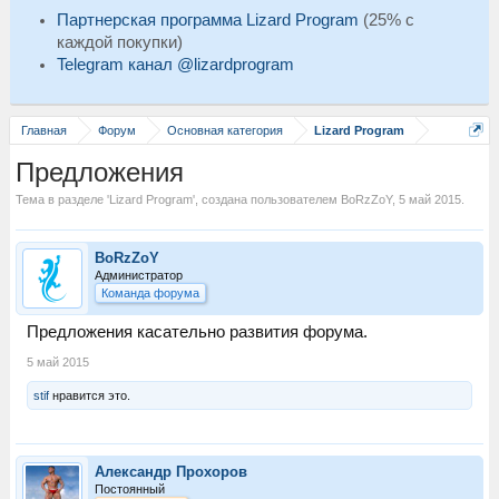
Партнерская программа Lizard Program
(25% с
каждой покупки)
Telegram канал @lizardprogram
Главная
Форум
Основная категория
Lizard Program
Предложения
Тема в разделе '
Lizard Program
', создана пользователем
BoRzZoY
,
5 май 2015
.
BoRzZoY
Администратор
Команда форума
Предложения касательно развития форума.
5 май 2015
stif
нравится это.
Александр Прохоров
Постоянный