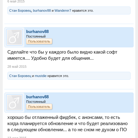
6 май 2015
Стан Боровец
,
burhanov88
и
Wanderer7
нравится это.
burhanov88
Постоянный
Пользователь
Сделайте что бы у каждого было видно какой софт
имеется.... Удобно будет для общения...
28 май 2015
Стан Боровец
и
mustdie
нравится это.
burhanov88
Постоянный
Пользователь
хорошо бы отлаженный фидбек, с анонсами, то есть
когда планируется обновление и что будет реализовано
в следующем обновлении... а то не сном не духом о ПО
13 июл 2015