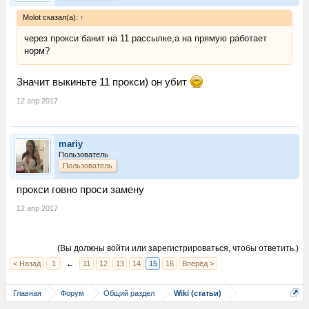
Molot сказал(а):
↑
через прокси банит на 11 рассылке,а на прямую работает
норм?
Значит выкиньте 11 прокси) он убит
12 апр 2017
mariy
Пользователь
Пользователь
прокси говно проси замену
12 апр 2017
(Вы должны войти или зарегистрироваться, чтобы ответить.)
< Назад
1
←
11
12
13
14
15
16
Вперёд >
Главная
Форум
Общий раздел
Wiki (статьи)