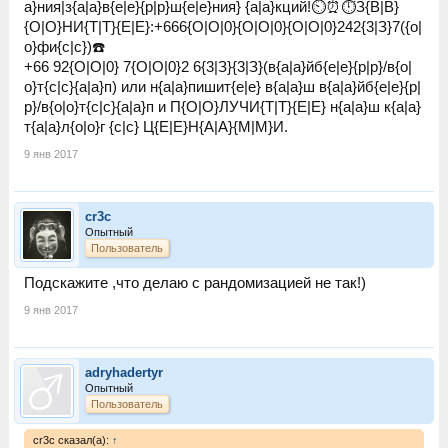
а}ния|з{a|а}в{е|e}{p|р}ш{е|e}ния} {a|а}кций!⏲⏰⏱З{В|B}
{О|O}НИ{Т|T}{E|Е}:+666{О|O|0}{О|O|0}{О|O|0}242{3|З}7({o|
о}фи{с|c})☎️
+66 92{О|O|0} 7{О|O|0}2 6{3|З}{3|З}(в{a|а}йб{е|e}{p|р}/в{o|
о}т{с|c}{a|а}п) или н{a|а}пишит{е|e} в{a|а}ш в{a|а}йб{е|e}{p|
р}/в{o|о}т{с|c}{a|а}п и П{О|O}ЛУЧИ{Т|T}{E|Е} н{a|а}ш к{a|а}
т{a|а}л{o|о}г {с|c} Ц{E|Е}Н{A|А}{M|М}И.
9 янв 2017
cr3c
Опытный
Пользователь
Подскажите ,что делаю с рандомизацией не так!)
9 янв 2017
adryhadertyr
Опытный
Пользователь
cr3c сказал(а):
↑