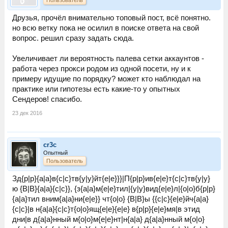
Друзья, прочёл внимательно топовый пост, всё понятно.
но всю ветку пока не осилил в поиске ответа на свой
вопрос. решил сразу задать сюда.
Увеличивает ли вероятность палева сетки аккаунтов -
работа через прокси родом из одной посети, ну и к
примеру идущие по порядку? может кто наблюдал на
практике или гипотезы есть какие-то у опытных
Сендеров! спасибо.
23 дек 2016
cr3c
Опытный
Пользователь
Зд{p|р}{a|а}в{с|c}тв{у|y}йт{е|e}}}|П{p|р}ив{е|e}т{с|c}тв{у|y}
ю {В|B}{a|а}{с|c}}, {з{a|а}м{е|e}тил|{у|y}вид{е|e}л|{o|о}б{p|р}
{a|а}тил вним{a|а}ни{е|e}} чт{o|о} {В|B}ы {{с|c}{е|e}йч{a|а}
{с|c}|в н{a|а}{с|c}т{o|о}ящ{е|e}{е|e} в{p|р}{е|e}мя|в этид
дни|в д{a|а}нный м{o|о}м{е|e}нт|н{a|а} д{a|а}нный м{o|о}