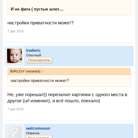
И не фига ( пустые шлет....
настройки приватности может?
7 дек 2016
traderic
Опытный
Пользователь
BoRzZoY сказал(а):
↑
настройки приватности может?
Не, уже порешал)) перезалил картинки с одного места в
другое (url изменил), и всё пошло, поехало)
7 дек 2016
welcomesun
Новичок
Пользователь