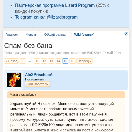
Партнерская программа Lizard Program
(25% с
каждой покупки)
Telegram канал @lizardprogram
Главная
Форум
Общий раздел
Wiki (статьи)
Спам без бана
Тема в разделе '
Wiki (статьи)
', создана пользователем
BoRzZoY
,
27 май 2014
.
< Назад
1
←
11
12
13
14
15
16
Вперёд >
AleXPrischepA
Постоянный
Пользователь
Marat сказал(а):
↑
Здравствуйте! Я новичек. Меня очень волнует следущий
момент: У меня есть паблик. не коммерческий.
региональный. люди общаются. вот в этом паблике я
провожу конкурсы. суть такая: Купил пять акков, сделал
рассылку в ЛС 5*20=100 людям(человекам). уже завтра
выиграй два билета в кино и ссылка на пост с конкурсом