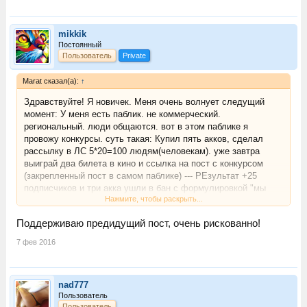
mikkik
Постоянный
Пользователь
Private
Marat сказал(а):
↑
Здравствуйте! Я новичек. Меня очень волнует следущий
момент: У меня есть паблик. не коммерческий.
региональный. люди общаются. вот в этом паблике я
провожу конкурсы. суть такая: Купил пять акков, сделал
рассылку в ЛС 5*20=100 людям(человекам). уже завтра
выиграй два билета в кино и ссылка на пост с конкурсом
(закрепленный пост в самом паблике) --- РЕзультат +25
подписчиков и три акка ушли в бан с формулировкой "мы
Нажмите, чтобы раскрыть...
заметили что с вашей страницы рассылается спам возможно
захватили злоумышленники"
Поддерживаю предидущий пост, очень рискованно!
И Несколько вопросов: это ВК заметил значит спам в лс или
7 фев 2016
жали спам? если бы жали спам было бы "пользователь
такой то пожаловался что вы шлете спам" . значит такой
способ не подходит и в дальнейшем будут акки мои вк
nad777
банить?
Пользователь
Пользователь