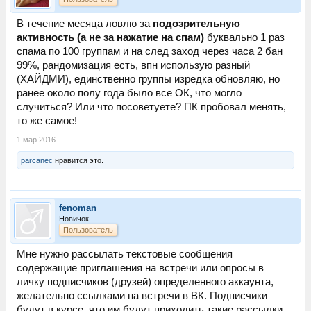
второй вопрос: забанят ли мой паблик за спам в лс и в
комменты с целью привлечения в группу подписчиков?
В течение месяца ловлю за
подозрительную
(редирект не использую , вставляю прямую ссылку на пост с
активность (а не за нажатие на спам)
буквально 1 раз
конкурсом в сомом паблике) не хотелось бы потерять
спама по 100 группам и на след заход через часа 2 бан
паблик.
99%, рандомизация есть, впн использую разный
(ХАЙДМИ), единственно группы изредка обновляю, но
ранее около полу года было все ОК, что могло
случиться? Или что посоветуете? ПК пробовал менять,
то же самое!
1 мар 2016
parcanec
нравится это.
fenoman
Новичок
Пользователь
Мне нужно рассылать текстовые сообщения
содержащие приглашения на встречи или опросы в
личку подписчиков (друзей) определенного аккаунта,
желательно ссылками на встречи в ВК. Подписчики
будут в курсе, что им будут приходить такие рассылки.