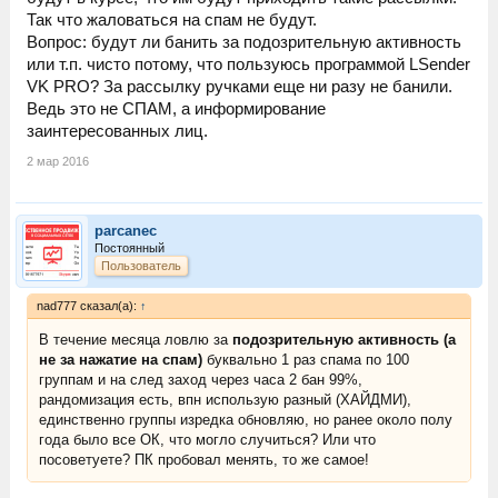
Так что жаловаться на спам не будут.
Вопрос: будут ли банить за подозрительную активность
или т.п. чисто потому, что пользуюсь программой LSender
VK PRO? За рассылку ручками еще ни разу не банили.
Ведь это не СПАМ, а информирование
заинтересованных лиц.
2 мар 2016
parcanec
Постоянный
Пользователь
nad777 сказал(а):
↑
В течение месяца ловлю за
подозрительную активность (а
не за нажатие на спам)
буквально 1 раз спама по 100
группам и на след заход через часа 2 бан 99%,
рандомизация есть, впн использую разный (ХАЙДМИ),
единственно группы изредка обновляю, но ранее около полу
года было все ОК, что могло случиться? Или что
посоветуете? ПК пробовал менять, то же самое!