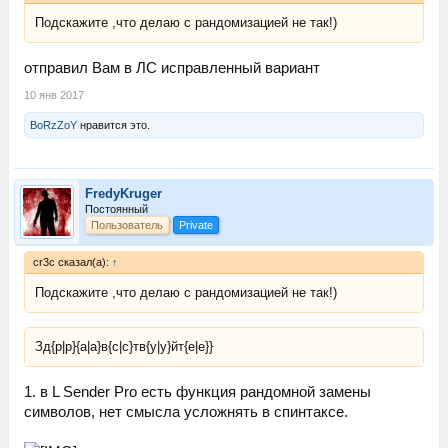
Подскажите ,что делаю с рандомизацией не так!)
отправил Вам в ЛС исправленный вариант
10 янв 2017
BoRzZoY
нравится это.
FredyKruger
Постоянный
Пользователь
Private
cr3c сказал(а):
↑
Подскажите ,что делаю с рандомизацией не так!)
Зд{p|р}{a|а}в{с|c}тв{у|y}йт{е|e}}
1. в L Sender Pro есть функция рандомной замены
символов, нет смысла усложнять в спинтаксе.