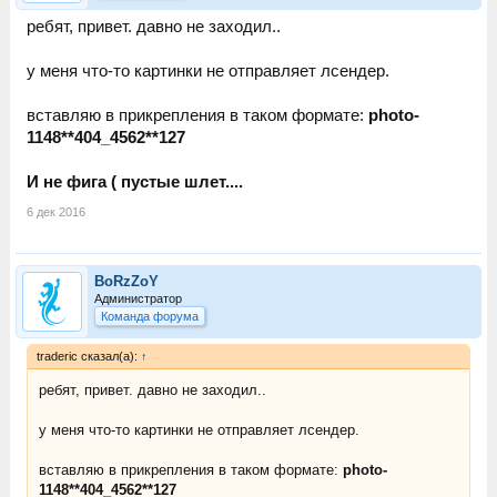
ребят, привет. давно не заходил..
у меня что-то картинки не отправляет лсендер.
вставляю в прикрепления в таком формате:
photo-
1148**404_4562**127
И не фига ( пустые шлет....
6 дек 2016
BoRzZoY
Администратор
Команда форума
traderic сказал(а):
↑
ребят, привет. давно не заходил..
у меня что-то картинки не отправляет лсендер.
вставляю в прикрепления в таком формате:
photo-
1148**404_4562**127