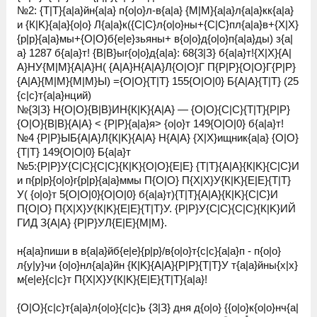
№2: {Т|T}{a|а}йн{a|а} п{o|о}л-в{a|а} {M|М}{a|а}л{a|а}кк{a|а}
и {К|K}{a|а}{o|о} Л{a|а}к({С|C}л{o|о}ны+{С|C}пл{a|а}в+{Х|X}
{p|р}{a|а}мы+{О|O}б{е|e}зьяны+ в{o|о}д{o|о}п{a|а}ды) з{a|
а} 1287 б{a|а}т! {В|B}ыг{o|о}д{a|а}: 68{3|З} б{a|а}т!{Х|X}{A|
А}НУ{M|М}{A|А}Н( {A|А}Н{A|А}Л{О|O}Г П{Р|P}{О|O}Г{Р|P}
{A|А}{M|М}{M|М}Ы) ={О|O}{Т|T} 155{О|O|0} Б{A|А}{Т|T} (25
{с|c}т{a|а}нций)
№{3|З} Н{О|O}{В|B}ИН{К|K}{A|А} — {О|O}{С|C}{Т|T}{Р|P}
{О|O}{В|B}{A|А} < {Р|P}{a|а}я> {o|о}т 149{О|O|0} б{a|а}т!
№4 {Р|P}ЫБ{A|А}Л{К|K}{A|А} Н{A|А} {Х|X}ищник{a|а} {О|O}
{Т|T} 149{О|O|0} Б{a|а}т
№5:{Р|P}У{С|C}{С|C}{К|K}{О|O}{E|Е} {Т|T}{A|А}{К|K}{С|C}И
и п{p|р}{o|о}г{p|р}{a|а}ммы П{О|O} П{Х|X}У{К|K}{E|Е}{Т|T}
У( {o|о}т 5{О|O|0}{О|O|0} б{a|а}т){Т|T}{A|А}{К|K}{С|C}И
П{О|O} П{Х|X}У{К|K}{E|Е}{Т|T}У. {Р|P}У{С|C}{С|C}{К|K}ИЙ
ГИД З{A|А} {Р|P}УЛ{E|Е}{M|М}.
н{a|а}пиши в в{a|а}йб{е|e}{p|р}/в{o|о}т{с|c}{a|а}п - п{o|о}
л{у|y}чи {o|о}нл{a|а}йн {К|K}{A|А}{Р|P}{Т|T}У т{a|а}йны{x|х}
м{е|e}{с|c}т П{Х|X}У{К|K}{E|Е}{Т|T}{a|а}!
{О|O}{с|c}т{a|а}л{o|о}{с|c}ь {3|З} дня д{o|о} {{o|о}к{o|о}нч{a|