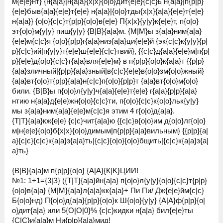
м{е|e}нт} {н{a|а}|н{a|а}{x|х}{o|о}дит{е|e}{с|c}ь н{a|а}|п{p|р}
{е|e}быв{a|а}{е|e}т{е|e} н{a|а}|{o|о}тды{x|х}{a|а}{е|e}т{е|e}
н{a|а}} {o|о}{с|c}т{p|р}{o|о}в{е|e} П{x|х}{у|y}к{е|e}т, п{o|о}
эт{o|о}м{у|y} пиш{у|y} {В|B}{a|а}м. {M|М}ы з{a|а}ним{a|а}
{е|e}м{с|c}я {o|о}{p|р}г{a|а}низ{a|а}ци{е|e}й {эк{с|c}к{у|y}{p|
р}{с|c}ий|п{у|y}т{е|e}ш{е|e}{с|c}твий}, {{с|c}д{a|а}{е|e}м|п{p|
р}{е|e}д{o|о}{с|c}т{a|а}вля{е|e}м} в п{p|р}{o|о}к{a|а}т {{p|р}
{a|а}зличный|{p|р}{a|а}зный|в{с|c}{е|e}в{o|о}зм{o|о}жный}
{a|а}вт{o|о}т{p|р}{a|а}н{с|c}п{o|о}{p|р}т {a|а}вт{o|о}м{o|о}
били. {В|B}ы п{o|о}л{у|y}ч{a|а}{е|e}т{е|e} г{a|а}{p|р}{a|а}
нтию н{a|а}д{е|e}жн{o|о}{с|c}ти, п{o|о}{с|c}к{o|о}льк{у|y}
мы з{a|а}ним{a|а}{е|e}м{с|c}я этим 4 г{o|о}д{a|а}.
{Т|T}{a|а}кж{е|e} {с|c}чит{a|а}ю {{с|c}в{o|о}им д{o|о}лг{o|о}
м|н{е|e}{o|о}б{x|х}{o|о}димым|п{p|р}{a|а}вильным} {{p|р}{a|
а}{с|c}{с|c}к{a|а}з{a|а}ть|{с|c}{o|о}{o|о}бщить|{с|c}к{a|а}з{a|
а}ть}
{В|B}{a|а}м п{p|р}{o|о} {A|А}{К|K}ЦИИ!
№1: 1+1={3|З} ({Т|T}{a|а}йн{a|а} п{o|о}л{у|y}{o|о}{с|c}т{p|р}
{o|о}в{a|а} {M|М}{a|а}л{a|а}кк{a|а}+ Пи Пи/ Дж{е|e}йм{с|c}
Б{o|о}нд) П{o|о}д{a|а}{p|р}{o|о}к Ш{o|о}{у|y} {A|А}ф{p|р}{o|
о}дит{a|а} или 5{О|O|0}% {с|c}кидки н{a|а} бил{е|e}ты
{С|C}и{a|а}м Ни{p|р}{a|а}мид!