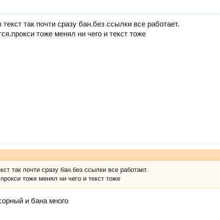
у вас там?кто-нибудь на постоянной основе без бана живет?
 текст так почти сразу бан.без ссылки все работает.
ся.прокси тоже менял ни чего и текст тоже
кст так почти сразу бан.без ссылки все работает.
прокси тоже менял ни чего и текст тоже
сорный и бана много