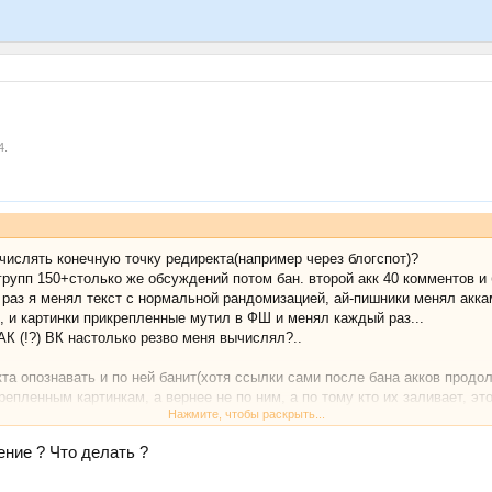
4
.
числять конечную точку редиректа(например через блогспот)?
рупп 150+столько же обсуждений потом бан. второй акк 40 комментов и
й раз я менял текст с нормальной рандомизацией, ай-пишники менял акк
, и картинки прикрепленные мутил в ФШ и менял каждый раз...
АК (!?) ВК настолько резво меня вычислял?..
кта опознавать и по ней банит(хотя ссылки сами после бана акков продо
епленным картинкам, а вернее не по ним, а по тому кто их заливает, это
Нажмите, чтобы раскрыть...
ые я проспамил, у него на время в критичном состоянии что ли и если та
о метафизика какая-то
ние ? Что делать ?
на мой спам!но!я бы первым на это подумал!НО! первыйм акком я 300 пос
ам, ибо я его как мне кажется достаточно грамотно приподношу..хотя сп