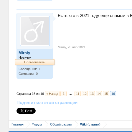
Есть кто в 2021 году еще спамом в 
Mirniy
,
28 апр 2021
Mirniy
Новичок
Пользователь
Сообщения:
1
Симпатии:
0
Страница 16 из 16
< Назад
1
←
11
12
13
14
15
16
Поделиться этой страницей
Главная
Форум
Общий раздел
Wiki (статьи)