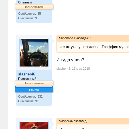
Опытный
Пользователь
Сообщения:
35
Симпатии:
9
Sahabond сказал(а):
↑
я с вк уже ушел давно. Траффик мусо
И куда ушел?
slasher46
,
17 мар 2018
slasher46
Постоянный
Пользователь
Private
Сообщения:
332
Симпатии:
91
slasher46 сказал(а):
↑