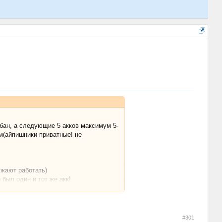
 бан, а следующие 5 акков максимум 5-
ам(айпишники приватные! не
лжают работать)
 был один и тот же акк!
м появляется нечто схожее, то он с
тов разослал до бана и никто как я
ам наверно в итоге есть спам....
#301