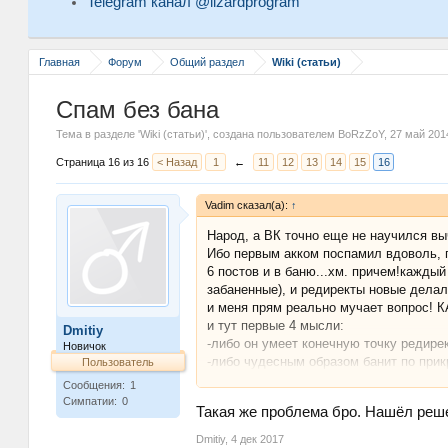
Telegram канал @lizardprogram
Главная
Форум
Общий раздел
Wiki (статьи)
Спам без бана
Тема в разделе '
Wiki (статьи)
', создана пользователем
BoRzZoY
,
27 май 201
Страница 16 из 16
< Назад
1
←
11
12
13
14
15
16
Vadim сказал(а):
↑
Народ, а ВК точно еще не научился вы
Ибо первым акком поспамил вдоволь, г
6 постов и в баню...хм. причем!кажды
забаненные), и редиректы новые делал
и меня прям реально мучает вопрос! К
и тут первые 4 мысли:
Dmitiy
-либо он умеет конечную точку редире
Новичок
-либо чудесным образом банит по прикр
Пользователь
-либо как-то на время пул групп котор
Сообщения:
1
какой-то божьей помощью банит..но эт
Симпатии:
0
Такая же проблема бро. Нашёл реше
-либо -))) люди активно жмут крестик 
понимаю из них не жаловался на мой сп
Dmitiy
,
4 дек 2017