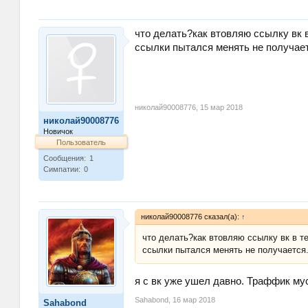
короче, нужен совет))ну и вообще как 
что делать?как втовляю ссылку вк в
ссылки пытался менять не получает
николай90008776
,
15 мар 2018
николай90008776
Новичок
Пользователь
Сообщения:
1
Симпатии:
0
николай90008776 сказал(а):
↑
что делать?как втовляю ссылку вк в те
ссылки пытался менять не получается.
я с вк уже ушел давно. Траффик му
Sahabond
,
16 мар 2018
Sahabond