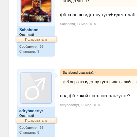
И куда ушел?
фб хорошо идет ну гугл+ идет слаб
Sahabond
,
17 мар 2018
Sahabond
Опытный
Пользователь
Сообщения:
35
Симпатии:
9
Sahabond сказал(а):
↑
фб хорошо идет ну гугл+ идет слабо ю
под фб какой софт используете?
adryhadertyr
,
18 мар 2018
adryhadertyr
Опытный
Пользователь
Сообщения:
35
Симпатии:
8