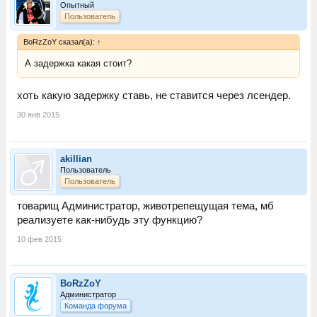
Опытный
Пользователь
BoRzZoY сказал(а):
↑
А задержка какая стоит?
хоть какую задержку ставь, не ставится через лсендер.
30 янв 2015
akillian
Пользователь
Пользователь
товарищ Администратор, животрепещущая тема, мб
реализуете как-нибудь эту функцию?
10 фев 2015
BoRzZoY
Администратор
Команда форума