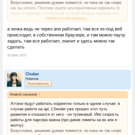
Безусловно, решение думаю появится, но пока не так скоро
как вы хотите. Поэтому ищите альтернативные варианты (у
меня, к примеру, с отправкой аттачей никаких проблем нет,
Нажмите, чтобы раскрыть...
что удивительно).
а зенка ведь не через апи работает, там все из-под веб
происходит, в собственном браузере, и там можно паузу
задать, там все работает, значит и здесь можно так
сделать
16 фев 2015
Clodan
Новичок
Пользователь
5maks5 сказал(а):
↑
Аттачи будут работать корректно только в одном случае: в
случае работе на api. LSender уже прошел этот путь
развития и отказался от него - он тупиковый. Ибо скорость
работы для парсера важна (про дикие лимиты на вк апи я
молчу).
Безусловно, решение думаю появится, но пока не так скоро