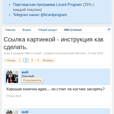
Партнерская программа Lizard Program
(25% с
каждой покупки)
Telegram канал @lizardprogram
Главная
Форум
Общий раздел
Wiki (статьи)
Ссылка картинкой - инструкция как
сделать.
Тема в разделе '
Wiki (статьи)
', создана пользователем
Monofox
,
13 янв 2015
.
< Назад
1
2
3
4
Вперёд >
audi
Опытный
Пользователь
Хорошая конечно идея.... но стоит ли хостинг засорять?
29 янв 2015
audi